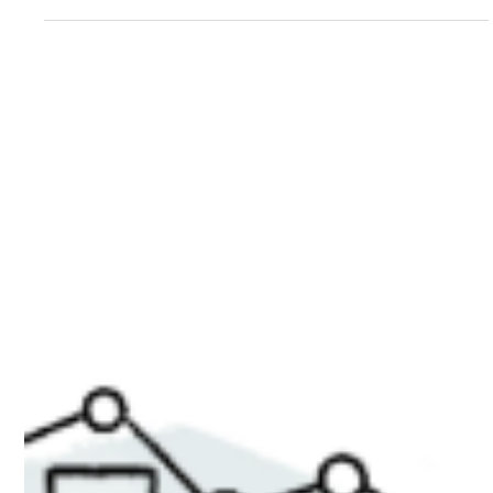
Claude Grenier
28 oct. 2024
2 min de lecture
Expérience utilisateur (UX) :
l'utilisateur au-delà de la
simple convivialité
Récemment, lors de l'ouverture d'un compte bancaire, j'ai
été ravi d'entendre le conseiller vanter les mérites de leur
service en ligne «...