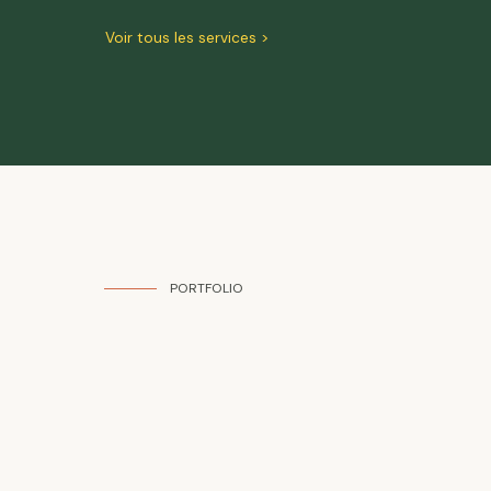
Voir tous les services >
PORTFOLIO