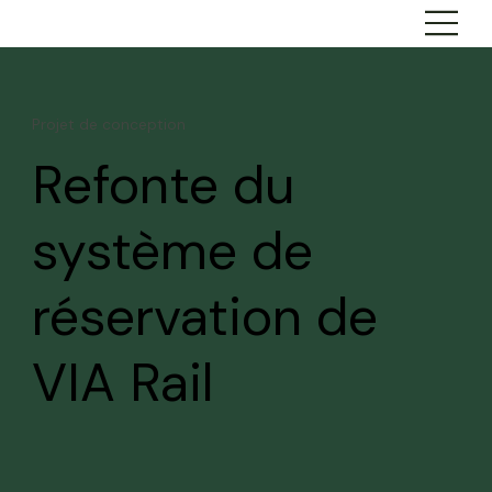
Projet de conception
Refonte du
système de
réservation de
VIA Rail